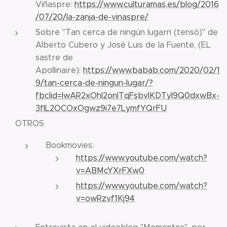
Viñaspre:
https://www.culturamas.es/blog/2016
/07/20/la-zanja-de-vinaspre/
Sobre "Tan cerca de ningún lugarn (tensó)" de
Alberto Cubero y José Luis de la Fuente, (EL
sastre de
Apollinaire):
https://www.babab.com/2020/02/1
9/tan-cerca-de-ningun-lugar/?
fbclid=IwAR2xOhI2onlTqFsbvIKDTyl9Q0dxwBx-
3fIL2OCOxOgwz9i7e7LymfYQrFU
OTROS
Bookmovies:
https://www.youtube.com/watch?
v=ABMcYXrFXw0
https://www.youtube.com/watch?
v=owRzvf1Kj94